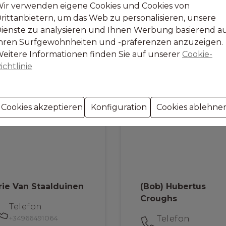
info@benimo-villas.com
chantal@nornsmoraira.com
ir verwenden eigene Cookies und Cookies von
rittanbietern, um das Web zu personalisieren, unsere
Siehe Immobilien
Siehe Immobilien
ienste zu analysieren und Ihnen Werbung basierend a
hren Surfgewohnheiten und -präferenzen anzuzeigen.
eitere Informationen finden Sie auf unserer
Cookie-
ichtlinie
Cookies akzeptieren
Konfiguration
Cookies ablehne
rie Van Staalduinen
(Bob) Hubertus
Croughs
Telefon
+34966491064
Telefon