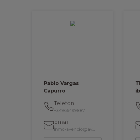
Pablo Vargas
T
Capurro
i
Telefon
+34966499887
Email
inmo-avencio@avencio.net