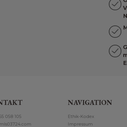
O
V
N
M
G
m
E
NTAKT
NAVIGATION
65 058 105
Ethik-Kodex
mls03724.com
Impressum