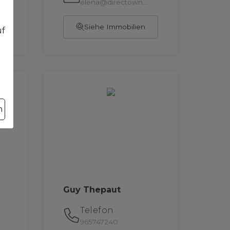
elena@directowner.co.uk
Siehe Immobilien
uf
n
Guy Thepaut
Telefon
965747240