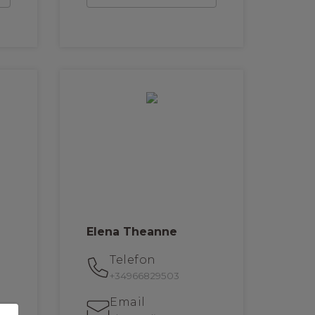
Elena Theanne
Telefon
+34966829503
Email