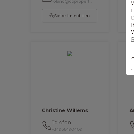
roland@cbpropertysales.com
W
D
Siehe Immobilien
D
I
W
R
Christine Willems
A
Telefon
+34966490409