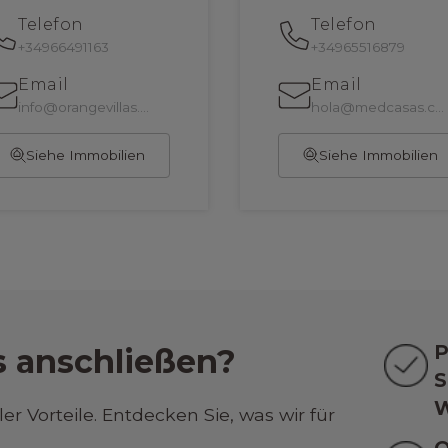
Telefon
Telefon
+34966491163
+34965516879
Email
Email
info@orangevillas.com
hola@medcasas.com
Siehe Immobilien
Siehe Immobilien
P
s anschließen?
S
W
ler Vorteile. Entdecken Sie, was wir für