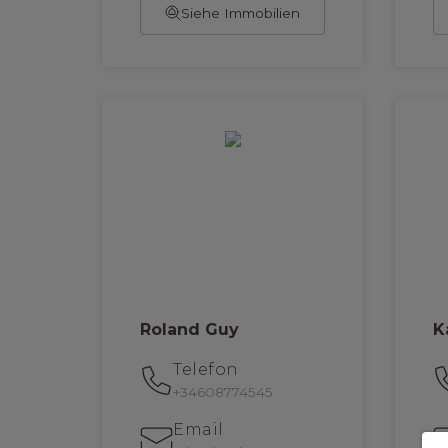
Siehe Immobilien
Roland Guy
K
Telefon
+34608774545
Email