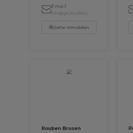
Email
info@geckovillas.com
Siehe Immobilien
Rouben Brosen
P