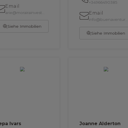
+34966490385
Email
arie@morairainvest.com
Email
info@buenaventuravillas.com
Siehe Immobilien
Siehe Immobilien
epa Ivars
Joanne Alderton