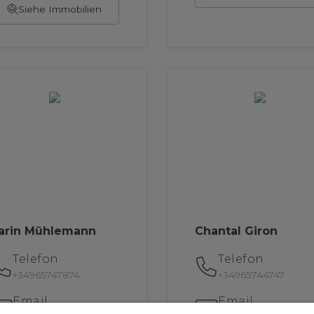
Siehe Immobilien
arin Mühlemann
Chantal Giron
Telefon
Telefon
+34965747874
+34965744747
Email
Email