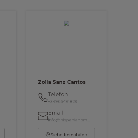
Zoila Sanz Cantos
Telefon
+34966491829
Email
info@hispaniahomes.es
Siehe Immobilien