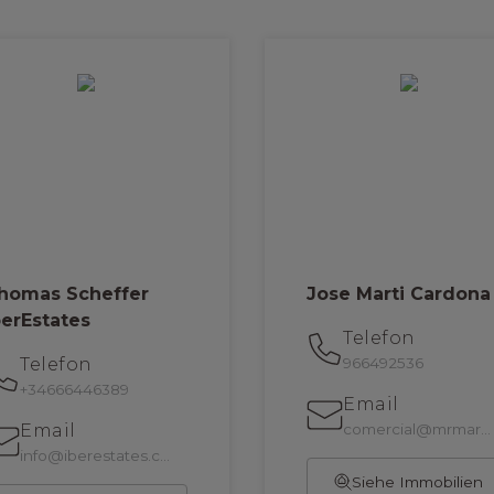
homas Scheffer
Jose Marti Cardona
berEstates
Telefon
Telefon
966492536
+34666446389
Email
Email
comercial@mrmarti.es
info@iberestates.com
Siehe Immobilien