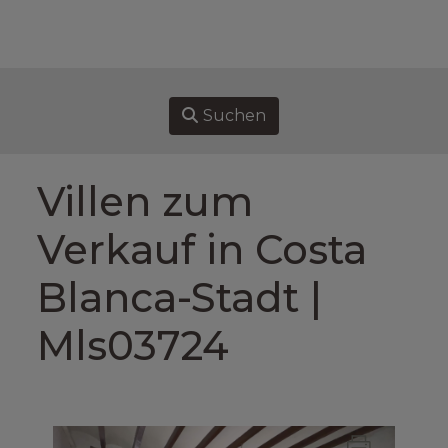
HOME
IMMOBILIEN ZU VERKAUFEN
Suchen
VERKAUFEN
Villen zum
KAUFEN
Verkauf in Costa
UBER UNS
Blanca-Stadt |
ASSOCIATES
Mls03724
KONTAKT