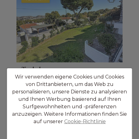
Teulada
BUNGALOW
Wir verwenden eigene Cookies und Cookies
von Drittanbietern, um das Web zu
3
Räume
personalisieren, unsere Dienste zu analysieren
1
Badezimmer
und Ihnen Werbung basierend auf Ihren
Surfgewohnheiten und -präferenzen
anzuzeigen. Weitere Informationen finden Sie
299.000 €
Ref. DE9956
auf unserer
Cookie-Richtlinie