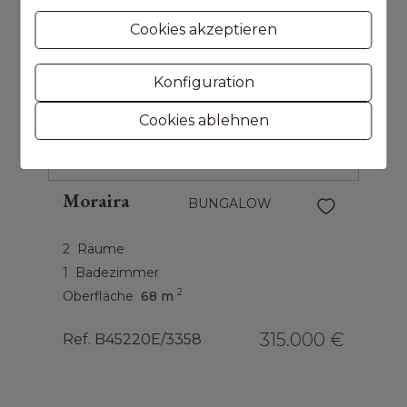
Cookies akzeptieren
Konfiguration
Cookies ablehnen
Moraira
BUNGALOW
2
Räume
1
Badezimmer
2
Oberfläche
68 m
315.000 €
Ref. B45220E/3358