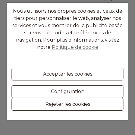
Nous utilisons nos propres cookies et ceux de
tiers pour personnaliser le web, analyser nos
services et vous montrer de la publicité basée
sur vos habitudes et préférences de
navigation. Pour plus d'informations, visitez
notre
Politique de cookie
Benissa
MAISON DE CAMPAGNE
Accepter les cookies
3
Chambres
1
salle de bains
Configuration
2
Surface
110 m
2
Parcelle
3.854 m
Rejeter les cookies
699.000 €
Ref. F45184E/3358