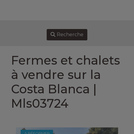
ACCUEIL
PROPRIÉTÉS À VENDRE
Recherche
VENDRE
Fermes et chalets
ACHETER
à vendre sur la
À PROPOS DE NOUS
Costa Blanca |
ASSOCIATES
Mls03724
CONTACT
A RÉFORMER