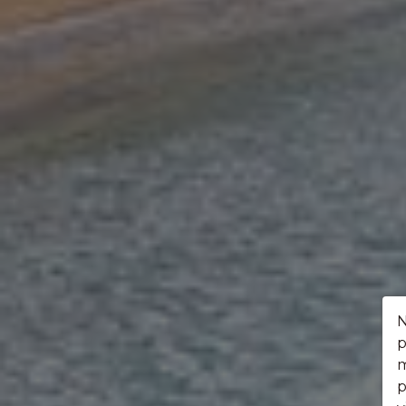
N
p
m
p