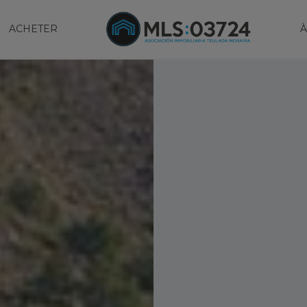
ACHETER
À