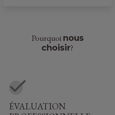
I
l
2
Pourquoi
nous
?
choisir
ÉVALUATION